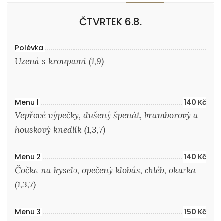
ČTVRTEK 6.8.
Polévka
Uzená s kroupami (1,9)
Menu 1
140 Kč
Vepřové výpečky, dušený špenát, bramborový a
houskový knedlík (1,3,7)
Menu 2
140 Kč
Čočka na kyselo, opečený klobás, chléb, okurka
(1,3,7)
Menu 3
150 Kč