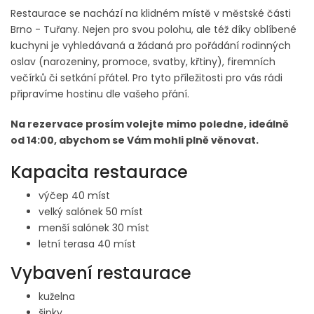
Restaurace se nachází na klidném místě v městské části
Brno - Tuřany. Nejen pro svou polohu, ale též díky oblíbené
kuchyni je vyhledávaná a žádaná pro pořádání rodinných
oslav (narozeniny, promoce, svatby, křtiny), firemních
večírků či setkání přátel. Pro tyto příležitosti pro vás rádi
připravíme hostinu dle vašeho přání.
Na rezervace prosím volejte mimo poledne, ideálně
od 14:00, abychom se Vám mohli plně věnovat.
Kapacita restaurace
výčep 40 míst
velký salónek 50 míst
menší salónek 30 míst
letní terasa 40 míst
Vybavení restaurace
kuželna
šipky